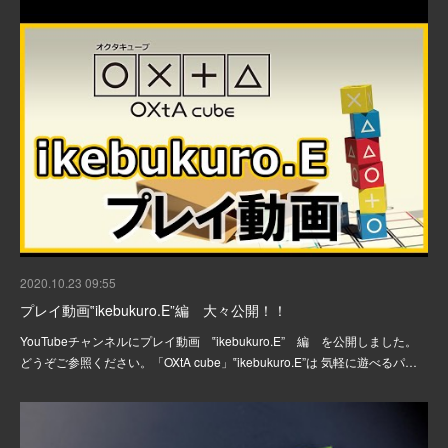
2020.10.23 09:55
プレイ動画‟ikebukuro.E”編 大々公開！！
YouTubeチャンネルにプレイ動画 ‟ikebukuro.E” 編 を公開しました。
どうぞご参照ください。「OXtA cube」‟ikebukuro.E”は ​​​​​​気軽に遊べるパ…