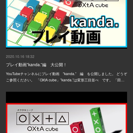
2020.10.16 18:32
プレイ動画‟kanda.”編 大公開！
YouTubeチャンネルにプレイ動画 ‟kanda.” 編 を公開しました。 どうぞ
ご参照ください。 「OXtA cube」”kanda.”は ​​​​​​変形三目並べ です。 「田…