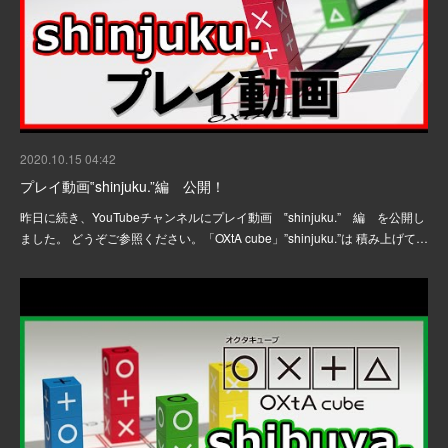
2020.10.15 04:42
プレイ動画‟shinjuku.”編 公開！
昨日に続き、YouTubeチャンネルにプレイ動画 ‟shinjuku.” 編 を公開し
ました。 どうぞご参照ください。「OXtA cube」”shinjuku.”は ​​​​​​積み上げて…