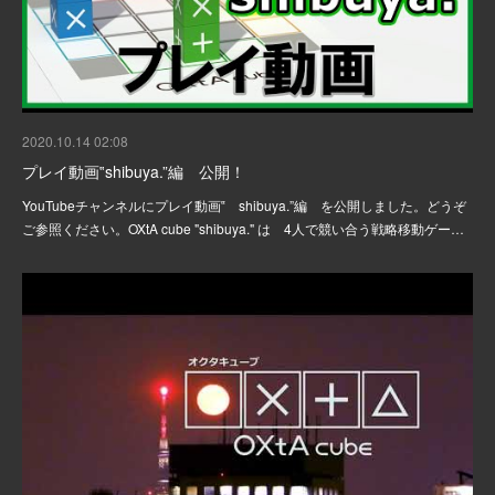
2020.10.14 02:08
プレイ動画‟shibuya.”編 公開！
YouTubeチャンネルにプレイ動画‟ shibuya.”編 を公開しました。どうぞ
ご参照ください。OXtA cube "shibuya." は 4人で競い合う戦略移動ゲー…