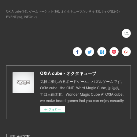
OXtA cube
(
19
)
ゲームマーケット
(
39
)
オクタキューブたいそう
(
33
)
the ONE
(
40
)
EVENT
(
35
)
INFO
(
17
)
OXtA cube - オクタキューブ
気軽に楽しめるボードゲーム、パズルゲームです。
OXtA cube , the ONE, Word Magic Cube, 加油棋、
力口三由木其、Wonder Magic Cube At OXtA cube,
we make board games that you can enjoy casually.
フォロー