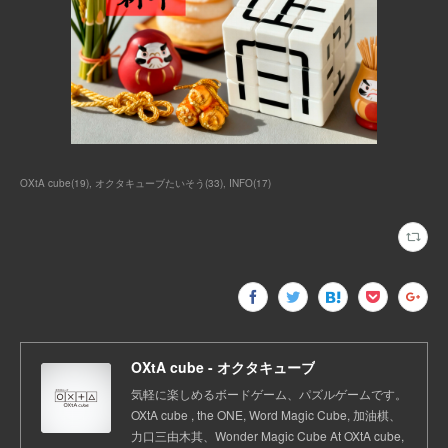
OXtA cube
(
19
)
オクタキューブたいそう
(
33
)
INFO
(
17
)
OXtA cube - オクタキューブ
気軽に楽しめるボードゲーム、パズルゲームです。
OXtA cube , the ONE, Word Magic Cube, 加油棋、
力口三由木其、Wonder Magic Cube At OXtA cube,