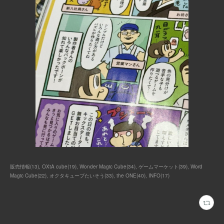
販売情報
(
13
)
OXtA cube
(
19
)
Wonder Magic Cube
(
34
)
ゲームマーケット
(
39
)
Word
Magic Cube
(
22
)
オクタキューブたいそう
(
33
)
the ONE
(
40
)
INFO
(
17
)