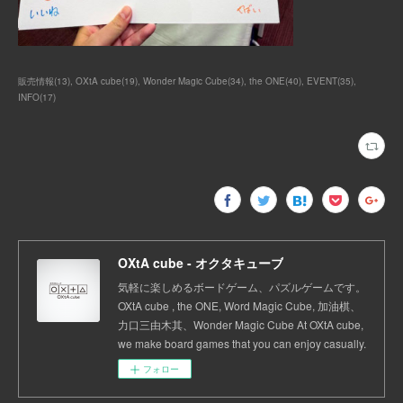
販売情報
(
13
)
OXtA cube
(
19
)
Wonder Magic Cube
(
34
)
the ONE
(
40
)
EVENT
(
35
)
INFO
(
17
)
OXtA cube - オクタキューブ
気軽に楽しめるボードゲーム、パズルゲームです。
OXtA cube , the ONE, Word Magic Cube, 加油棋、
力口三由木其、Wonder Magic Cube At OXtA cube,
we make board games that you can enjoy casually.
フォロー