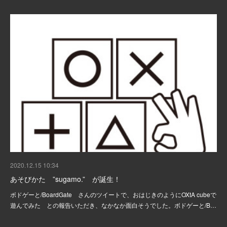
2020.12.15 10:34
あそびかた ”sugamo.” が誕生！
ボドゲーと/BoardGate さんのツイートで、おはじきのようにOXtA cubeで
遊んでみた との報告いただき、なかなか面白そうでした。ボドゲーと/B…