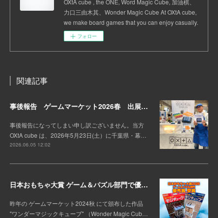
OXtA cube , the ONE, Word Magic Cube, 加油棋、
力口三由木其、Wonder Magic Cube At OXtA cube,
we make board games that you can enjoy casually.
フォロー
関連記事
事後報告 ゲームマーケット2026春 出展しました。
事後報告になってしまい申し訳ございません。当方
OXtA cube は、2026年5月23日(土）に千葉県・幕…
2026.06.05 12:02
日本おもちゃ大賞 ゲーム＆パズル部門で優秀賞を受賞！
昨年の ゲームマーケット2024秋 にて頒布した作品
"ワンダーマジックキューブ" （Wonder Magic Cub…