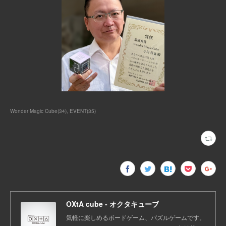
Wonder Magic Cube
(
34
)
EVENT
(
35
)
OXtA cube - オクタキューブ
気軽に楽しめるボードゲーム、パズルゲームです。