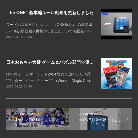
”the ONE” 基本編ルール動画を更新しました
ワードパズル三目ならべ the ONE&nbsp; の基本編
ルール説明動画を再制作しました。いつも販売イベ…
2026.05.19 07:53
日本おもちゃ大賞 ゲーム＆パズル部門で優秀賞を受賞！
昨年の ゲームマーケット2024秋 にて頒布した作品
"ワンダーマジックキューブ" （Wonder Magic Cub…
2025.08.22 01:50
2024.04.30 23:21
2024.04.08 02:00
【ゲムマ2024春】ありがと
the ONE 対象年齢のはなし
うございました！