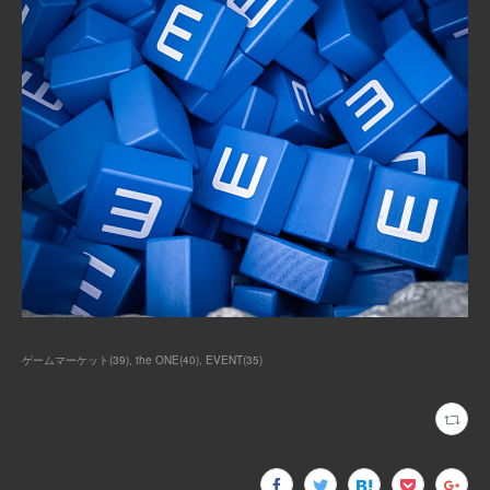
ゲームマーケット
(
39
)
the ONE
(
40
)
EVENT
(
35
)