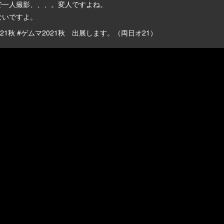
で一人撮影、、、。変人ですよね。
ないですよ。
21秋 #ゲムマ2021秋 出展します。（両日オ21）