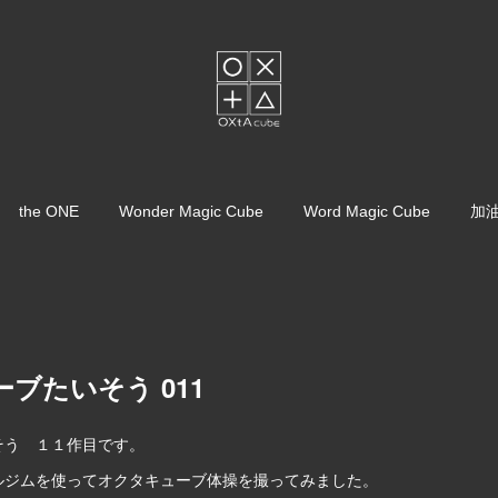
the ONE
Wonder Magic Cube
Word Magic Cube
加
ブたいそう 011
そう １１作目です。
ルジムを使ってオクタキューブ体操を撮ってみました。