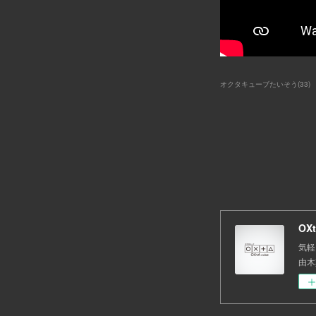
オクタキューブたいそう
(
33
)
OX
気軽
由木其、