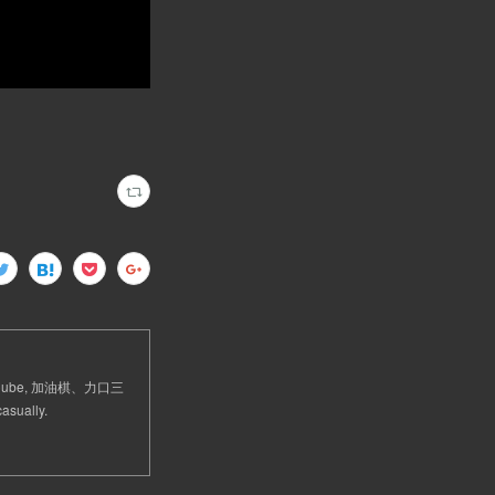
 Cube, 加油棋、力口三
sually.