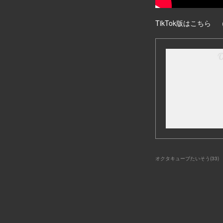
TikTok版はこちら
オクタキューブたいそう
(
33
)