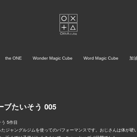
the ONE
Wonder Magic Cube
Word Magic Cube
加
ブたいそう 005
う 5作目
ったジャングルジムを使ってのパフォーマンスです。おじさんは体が硬