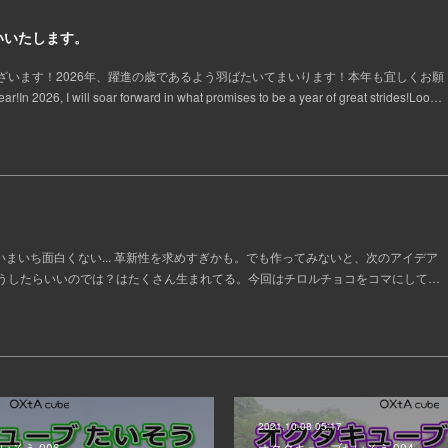
いいたします。
ざいます！2026年、躍進の歳であるよう羽ばたいてまいります！本年も宜しくお願
 2026, I will soar forward in what promises to be a year of great strides!Loo…
。
いまいち面白くない... 革新性を求めすぎかも。でも作ってみないと、次のアイデア
うしたらいいのでは？はたくさん生まれてる。今回はチロルチョコをコマにして…
2021.10.08 05:17
そう 006
オクタキューブたいそう 004