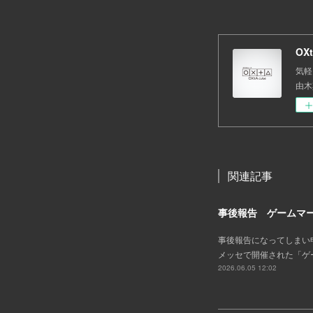
OX
気軽
由木其、
関連記事
事後報告 ゲームマー
事後報告になってしまい申し
メッセで開催された「ゲ
2026.06.05 12:02