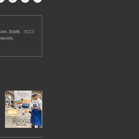
 Cube, 加油棋、力口三
sually.