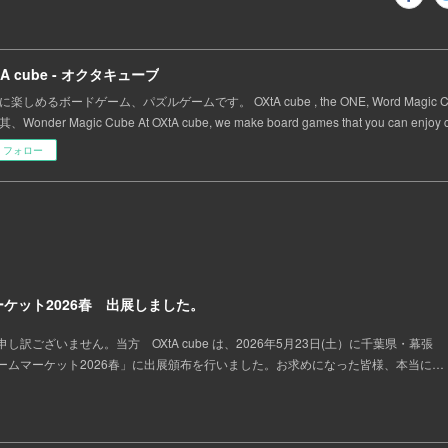
tA cube - オクタキューブ
に楽しめるボードゲーム、パズルゲームです。 OXtA cube , the ONE, Word Magic
Wonder Magic Cube At OXtA cube, we make board games that you can enjoy ca
フォロー
ケット2026春 出展しました。
訳ございません。当方 OXtA cube は、2026年5月23日(土）に千葉県・幕張
ームマーケット2026春」に出展頒布を行いました。お求めになった皆様、本当に…