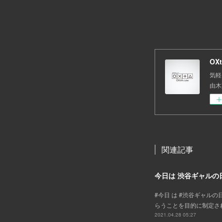
OX
気軽
由木其、
関連記事
今日は 渋谷ギャルの
#今日 は #渋谷ギャ
らうことを目的に制定された
2021.04.28 05:27