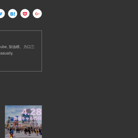
 Cube, 加油棋、力口三
sually.