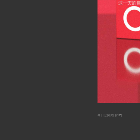
今日は何の日
(
12
)