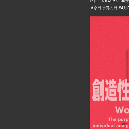
正にこのOXtA cu
#今日は何の日 #4月