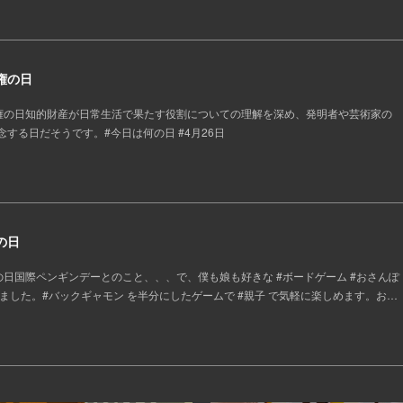
権の日
所有権の日知的財産が日常生活で果たす役割についての理解を深め、発明者や芸術家の
する日だそうです。#今日は何の日 #4月26日
の日
ンの日国際ペンギンデーとのこと、、、で、僕も娘も好きな #ボードゲーム #おさんぽ
ました。#バックギャモン を半分にしたゲームで #親子 で気軽に楽しめます。お…