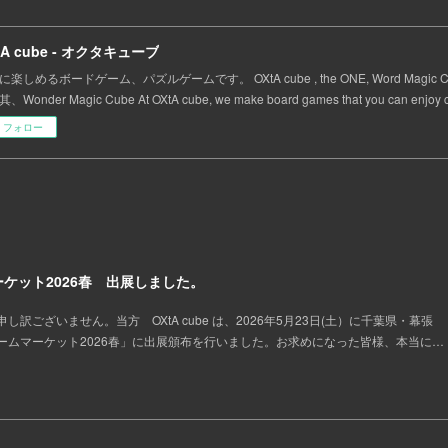
tA cube - オクタキューブ
に楽しめるボードゲーム、パズルゲームです。 OXtA cube , the ONE, Word Magic
Wonder Magic Cube At OXtA cube, we make board games that you can enjoy ca
フォロー
ケット2026春 出展しました。
訳ございません。当方 OXtA cube は、2026年5月23日(土）に千葉県・幕張
ームマーケット2026春」に出展頒布を行いました。お求めになった皆様、本当に…