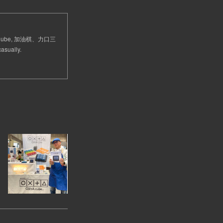
 Cube, 加油棋、力口三
sually.