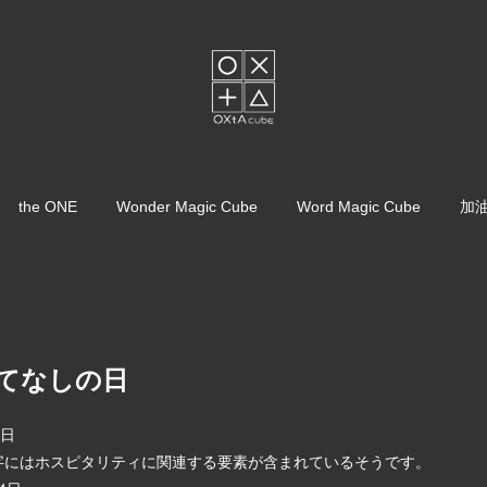
the ONE
Wonder Magic Cube
Word Magic Cube
加
もてなしの日
し日
字にはホスピタリティに関連する要素が含まれているそうです。