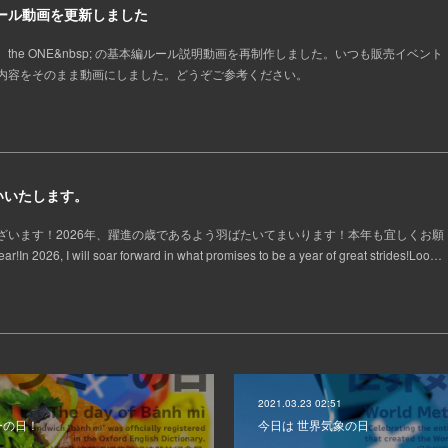
本編ルール動画を更新しました
the ONE&nbsp; の基本編ルール説明動画を再制作しました。いつも販売イベント
内容をそのまま動画にしました。どうぞご参考ください。
いいたします。
ざいます！2026年、躍進の歳であるよう羽ばたいてまいります！本年も宜しくお願
 2026, I will soar forward in what promises to be a year of great strides!Loo…
2021.03.23 02:51
ーの日！
今日は 世界気象の日