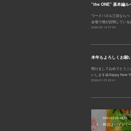
”the ONE” 基
ワードパズル三目ならべ 
会場で僕が説明している
2026.05.19 07:53
本年もよろしくお願
明けましておめでとうご
いします🙇Happy New Year!In
2026.01.05 23:41
2021.03.25 05:15
昨日は バインミ