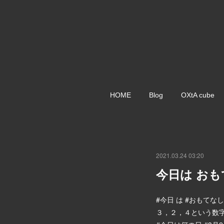
HOME
Blog
OXtA cube
2021.03.24 03:20
今日は お
#今日 は #おもてな
３，２，４という数